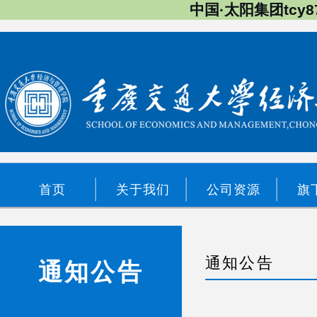
中国·太阳集团tcy
首页
关于我们
公司资源
旗
通知公告
通知公告