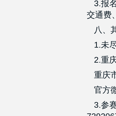
3.
交通费
八、
1.
2.重
重庆市
官方
3.